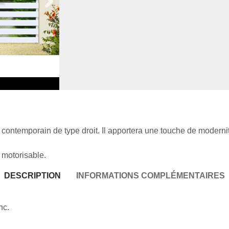
Volets Battant / Persiennes
Volets roulant / Moustiquaires
Vérandas
Verrières Intérieur / Stores intérieurs
Gardes Corps / Grille de défense
 contemporain de type droit. Il apportera une touche de moderni
 motorisable.
DESCRIPTION
INFORMATIONS COMPLÉMENTAIRES
nc.