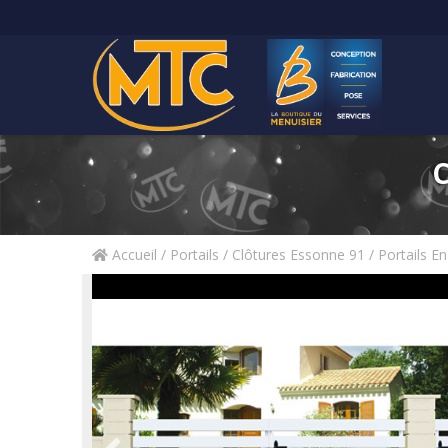
Accueil
/
Portails / Clôtures Essonne 91
/
Portails E