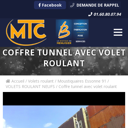
Facebook
DEMANDE DE RAPPEL
01.60.80.07.94
COFFRE TUNNEL AVEC VOLET
ROULANT
Accueil
/
Volets roulant / Moustiquaires Essonne 91
/
VOLETS ROULANT NEUFS
/ Coffre tunnel avec volet roulant