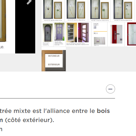
Volets Battant / Persiennes
Volets roulant / Moustiquaires
Vérandas
Verrières Intérieur / Stores intérieurs
Gardes Corps / Grille de défense