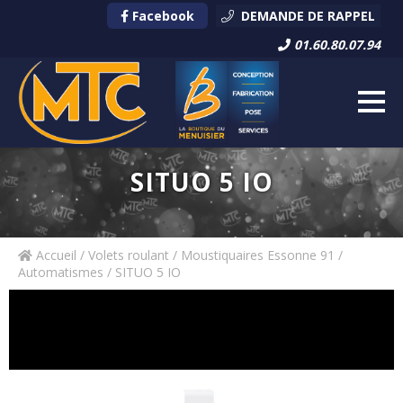
Facebook
DEMANDE DE RAPPEL
01.60.80.07.94
SITUO 5 IO
Accueil
/
Volets roulant / Moustiquaires Essonne 91
/
Automatismes
/ SITUO 5 IO